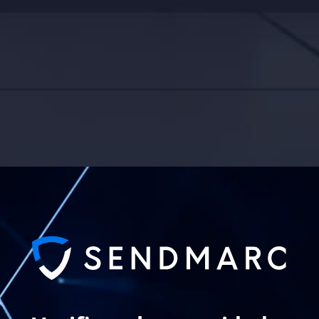
HPE ARUBA
CISCO
HUAWEI
FORTINET
JUNIPER
F5
BARRACUDA
BROCADE
TELEFONIA IP